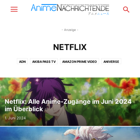
- Anzeige -
NETFLIX
ADN
AKIBA PASS TV
AMAZON PRIME VIDEO
ANIVERSE
CRUNCHYROLL
DISNEY+
HIDIVE
NETFLIX
Netflix: Alle Anime-Zugänge im Juni 2024
im Überblick
1. Juni 2024