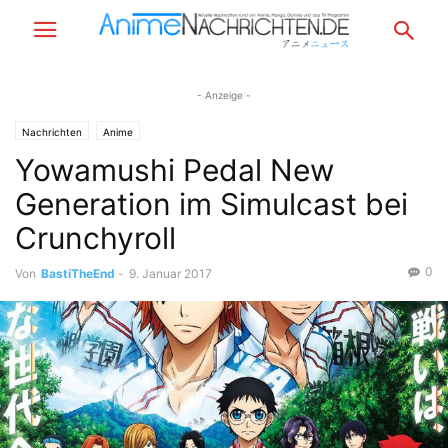
- Anzeige -
Nachrichten
Anime
Yowamushi Pedal New
Generation im Simulcast bei
Crunchyroll
0
Von
BastiTheEnd
-
9. Januar 2017