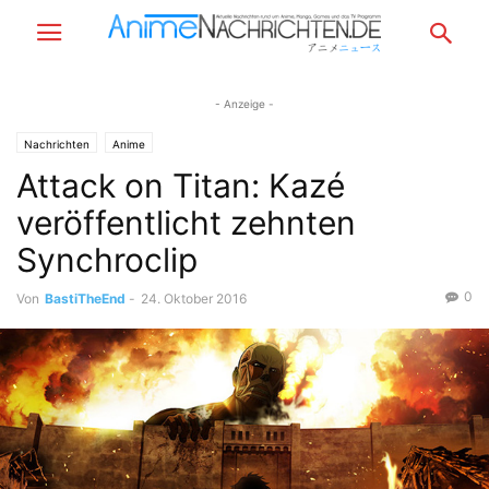
- Anzeige -
Nachrichten
Anime
Attack on Titan: Kazé
veröffentlicht zehnten
Synchroclip
0
Von
BastiTheEnd
-
24. Oktober 2016