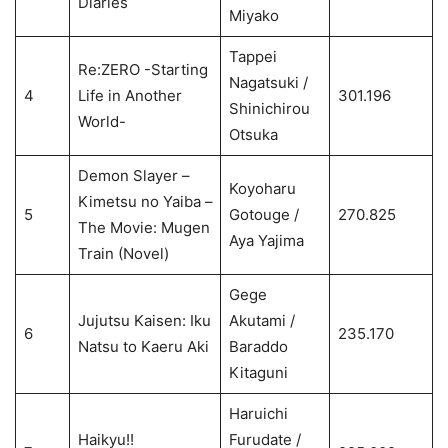
Diaries
Miyako
Tappei
Re:ZERO -Starting
Nagatsuki /
4
Life in Another
301.196
Shinichirou
World-
Otsuka
Demon Slayer –
Koyoharu
Kimetsu no Yaiba –
5
Gotouge /
270.825
The Movie: Mugen
Aya Yajima
Train (Novel)
Gege
Jujutsu Kaisen: Iku
Akutami /
6
235.170
Natsu to Kaeru Aki
Baraddo
Kitaguni
Haruichi
Haikyu!!
Furudate /