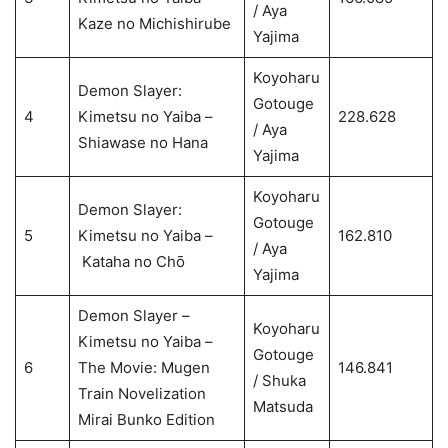
/ Aya
Kaze no Michishirube
Yajima
Koyoharu
Demon Slayer:
Gotouge
4
Kimetsu no Yaiba –
228.628
/ Aya
Shiawase no Hana
Yajima
Koyoharu
Demon Slayer:
Gotouge
5
Kimetsu no Yaiba –
162.810
/ Aya
Kataha no Chō
Yajima
Demon Slayer –
Koyoharu
Kimetsu no Yaiba –
Gotouge
6
The Movie: Mugen
146.841
/ Shuka
Train Novelization
Matsuda
Mirai Bunko Edition