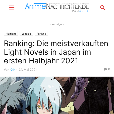
- Anzeige -
Highlight
Specials
Ranking
Ranking: Die meistverkauften
Light Novels in Japan im
ersten Halbjahr 2021
0
Von
Gin
-
31. Mai 2021