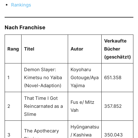
Rankings
Nach Franchise
Verkaufte
Rang
Titel
Autor
Bücher
(geschätzt)
Demon Slayer:
Koyoharu
1
Kimetsu no Yaiba
Gotouge/Aya
651.358
(Novel-Adaption)
Yajima
That Time I Got
Fus e/ Mitz
2
Reincarnated as a
357.852
Vah
Slime
Hyūnganatsu
The Apothecary
3
/ Kashiwa
350.043