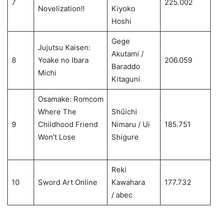
7
225.002
Novelization!!
Kiyoko
Hoshi
Gege
Jujutsu Kaisen:
Akutami /
8
Yoake no Ibara
206.059
Baraddo
Michi
Kitaguni
Osamake: Romcom
Where The
Shūichi
9
Childhood Friend
Nimaru / Ui
185.751
Won’t Lose
Shigure
Reki
10
Sword Art Online
Kawahara
177.732
/ abec