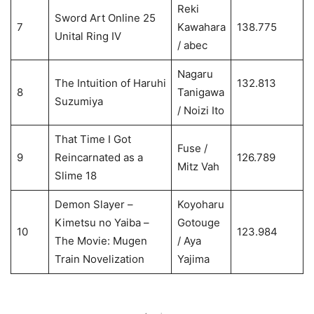
Reki
Sword Art Online 25
7
Kawahara
138.775
Unital Ring IV
/ abec
Nagaru
The Intuition of Haruhi
132.813
8
Tanigawa
Suzumiya
/ Noizi Ito
That Time I Got
Fuse /
9
Reincarnated as a
126.789
Mitz Vah
Slime 18
Demon Slayer –
Koyoharu
Kimetsu no Yaiba –
Gotouge
10
123.984
The Movie: Mugen
/ Aya
Train Novelization
Yajima