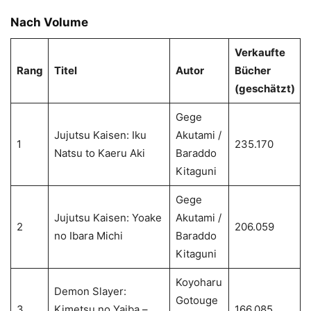
Nach Volume
Verkaufte
Rang
Titel
Autor
Bücher
(geschätzt)
Gege
Jujutsu Kaisen: Iku
Akutami /
1
235.170
Natsu to Kaeru Aki
Baraddo
Kitaguni
Gege
Jujutsu Kaisen: Yoake
Akutami /
2
206.059
no Ibara Michi
Baraddo
Kitaguni
Koyoharu
Demon Slayer:
Gotouge
3
Kimetsu no Yaiba –
166.085