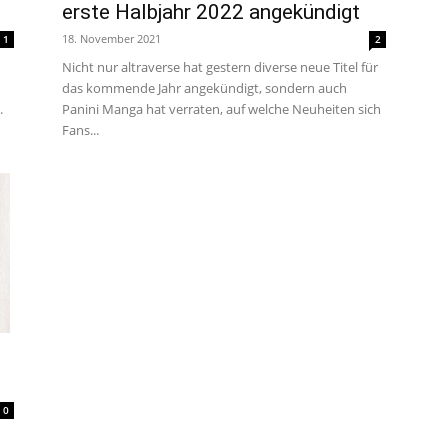
erste Halbjahr 2022 angekündigt
um
18. November 2021
1
2
Nicht nur altraverse hat gestern diverse neue Titel für
das kommende Jahr angekündigt, sondern auch
Anime,
.
Panini Manga hat verraten, auf welche Neuheiten sich
Fans...
Manga
und
Games
0