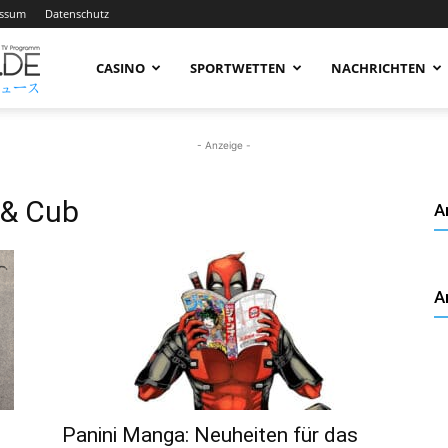
essum
Datenschutz
AnimeNachrichten
CASINO
SPORTWETTEN
NACHRICHTEN
–
- Anzeige -
 & Cub
A
Aktuelle
A
News
rund
Panini Manga: Neuheiten für das