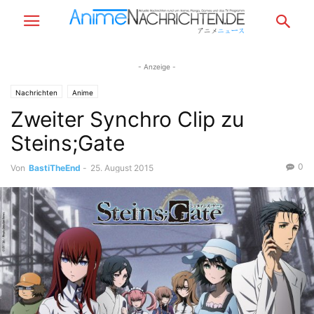
- Anzeige -
Nachrichten
Anime
Zweiter Synchro Clip zu
Steins;Gate
0
Von
BastiTheEnd
-
25. August 2015