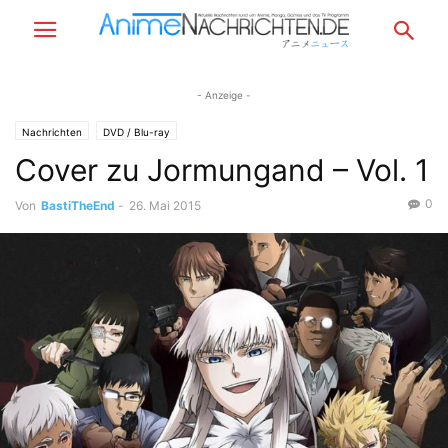
- Anzeige -
Nachrichten
DVD / Blu-ray
Cover zu Jormungand – Vol. 1
0
Von
BastiTheEnd
-
26. Mai 2015