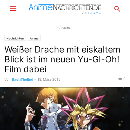
- Anzeige -
Nachrichten
Anime
Weißer Drache mit eiskaltem
Blick ist im neuen Yu-GI-Oh!
Film dabei
0
Von
BastiTheEnd
-
18. März 2015