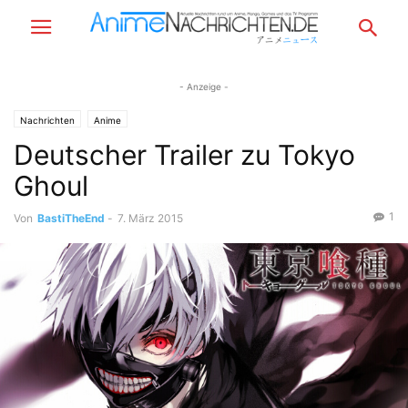
- Anzeige -
Nachrichten
Anime
Deutscher Trailer zu Tokyo
Ghoul
1
Von
BastiTheEnd
-
7. März 2015