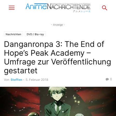
- Anzeige -
Nachrichten
DVD / Blu-ray
Danganronpa 3: The End of
Hope’s Peak Academy –
Umfrage zur Veröffentlichung
gestartet
0
Von
Steffen
-
5. Februar 2018