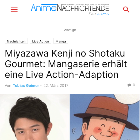
- Anzeige -
Nachrichten
Live Action
Manga
Miyazawa Kenji no Shotaku
Gourmet: Mangaserie erhält
eine Live Action-Adaption
0
Von
Tobias Geimer
-
22. März 2017