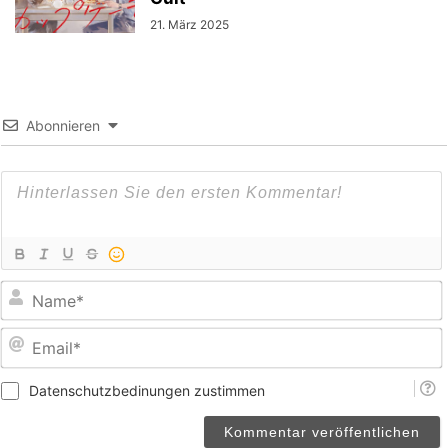
21. März 2025
Abonnieren
E
Datenschutzbedinungen zustimmen