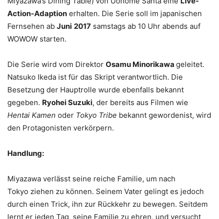
Miyazawa’s Dining Table) von Uonome Santa eine
Live-
Action-Adaption
erhalten. Die Serie soll im japanischen
Fernsehen ab
Juni
2017
samstags ab 10 Uhr abends auf
WOWOW starten.
Die Serie wird vom Direktor
Osamu Minorikawa
geleitet.
Natsuko Ikeda ist für das Skript verantwortlich. Die
Besetzung der Hauptrolle wurde ebenfalls bekannt
gegeben.
Ryohei Suzuki
, der bereits aus Filmen wie
Hentai Kamen
oder
Tokyo Tribe
bekannt gewordenist, wird
den Protagonisten verkörpern.
Handlung:
Miyazawa verlässt seine reiche Familie, um nach
Tokyo ziehen zu können. Seinem Vater gelingt es jedoch
durch einen Trick, ihn zur Rückkehr zu bewegen. Seitdem
lernt er jeden Tag, seine Familie zu ehren, und versucht