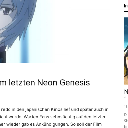
um
I
Anime,
Manga
und
m letzten Neon Genesis
N
Games
1
13
redo in den japanischen Kinos lief und später auch in
Da
icht wurde. Warten Fans sehnsüchtig auf den letzten
Sh
mer wieder gab es Ankündigungen. So soll der Film
be