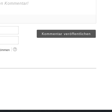
Name*
Email*
timmen