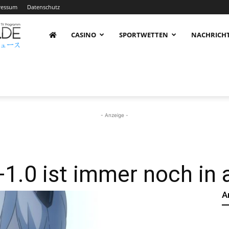
ressum
Datenschutz
AnimeNachrichten
CASINO
SPORTWETTEN
NACHRICH
–
Aktuelle
- Anzeige -
News
+1.0 ist immer noch in 
A
rund