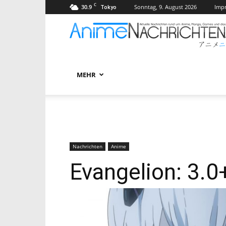
C
30.9
Sonntag, 9. August 2026
Imp
Tokyo
MEHR
Nachrichten
Anime
Evangelion: 3.0