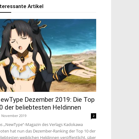
nteressante Artikel
ewType Dezember 2019: Die Top
0 der beliebtesten Heldinnen
. November 2019
2
s ,,NewType“-Magazin des Verlags Kadokawa
oten hat nun das Dezember-Ranking der Top 10 der
liebtesten weiblichen Heldinnen veröffentlicht, über