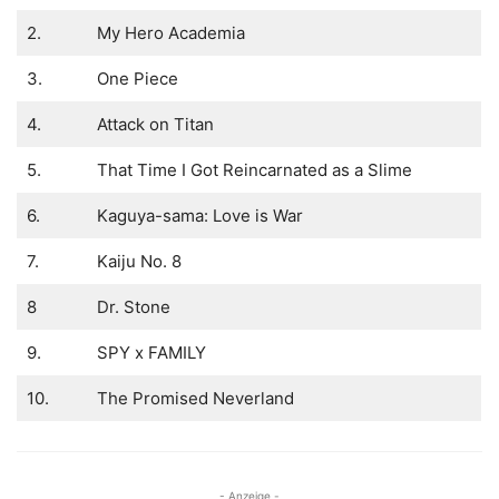
2.
My Hero Academia
3.
One Piece
4.
Attack on Titan
5.
That Time I Got Reincarnated as a Slime
6.
Kaguya-sama: Love is War
7.
Kaiju No. 8
8
Dr. Stone
9.
SPY x FAMILY
10.
The Promised Neverland
- Anzeige -