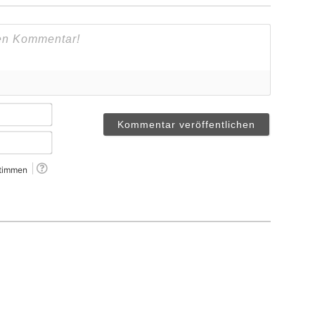
Name*
Email*
timmen