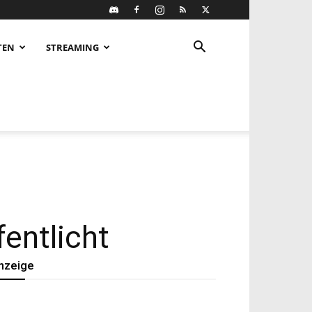
TEN
STREAMING
fentlicht
nzeige