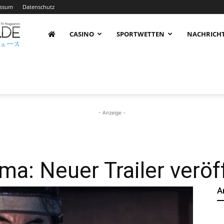
essum
Datenschutz
AnimeNachrichten
CASINO
SPORTWETTEN
NACHRICH
–
Aktuelle
- Anzeige -
News
ma: Neuer Trailer veröf
A
rund