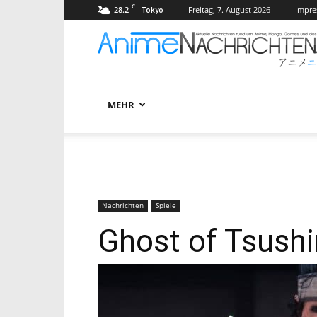
C
28.2
Freitag, 7. August 2026
Impr
Tokyo
MEHR
Nachrichten
Spiele
Ghost of Tsushi