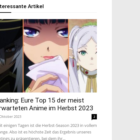
nteressante Artikel
anking: Eure Top 15 der meist
rwarteten Anime im Herbst 2023
 Oktober 2023
2
it einigen Tagen ist die Herbst-Season 2023 in vollem
nge. Also ist es höchste Zeit das Ergebnis unseres
tings zu präsentieren, bei dem ihr...