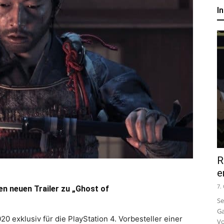
um
I
Anime,
Manga
und
R
Games
e
7.
en neuen Trailer zu „Ghost of
Se
Ga
20 exklusiv für die PlayStation 4. Vorbesteller einer
Vo