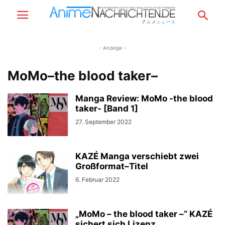
- Anzeige -
MoMo–the blood taker–
Manga Review: MoMo -the blood
taker- [Band 1]
27. September 2022
KAZÉ Manga verschiebt zwei
Großformat–Titel
6. Februar 2022
„MoMo – the blood taker –“ KAZÉ
sichert sich Lizenz