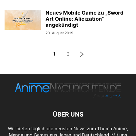
Neues Mobile Game zu „Sword
Art Online: Alicization“
angekündigt
20. August 2019
1
2
ÜBER UNS
Wir bieten täglich die neusten News zum Thema Anime,
Manga und Games aus Japan und Deutschland. Mit uns