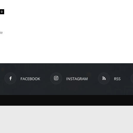
um
0
Anime,
ie
Manga
und
FACEBOOK
INSTAGRAM
RSS
Games