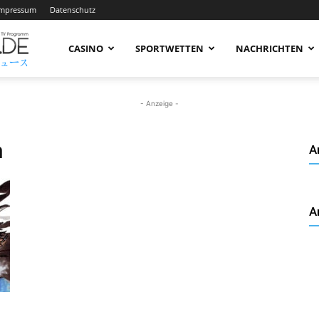
Impressum
Datenschutz
AnimeNachrichten
CASINO
SPORTWETTEN
NACHRICHTEN
–
- Anzeige -
n
A
Aktuelle
A
News
rund