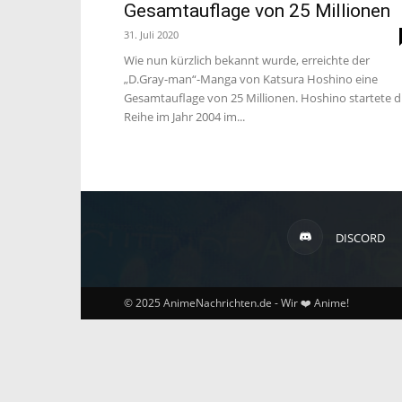
Gesamtauflage von 25 Millionen
31. Juli 2020
Wie nun kürzlich bekannt wurde, erreichte der
„D.Gray-man“-Manga von Katsura Hoshino eine
Gesamtauflage von 25 Millionen. Hoshino startete d
Reihe im Jahr 2004 im...
DISCORD
© 2025 AnimeNachrichten.de - Wir ❤️ Anime!