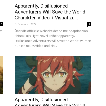
um
Apparently, Disillusioned
Adventurers Will Save the World:
Charakter-Video + Visual zu...
Anime,
6. Dezember 2022
0
1
es
Über die offizielle Webseite der Anime-Adaption von
Shinta Fujis Light-Novel-Reihe "Apparently,
.
Disillusioned Adventurers Will Save the World" wurden
Manga
nun ein neues Video und ein...
und
Games
Apparently, Disillusioned
Adventurers Will Save the World: