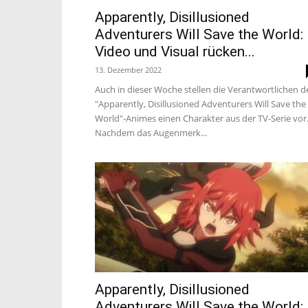
Apparently, Disillusioned
Adventurers Will Save the World:
Video und Visual rücken...
13. Dezember 2022
Auch in dieser Woche stellen die Verantwortlichen d
"Apparently, Disillusioned Adventurers Will Save the
World"-Animes einen Charakter aus der TV-Serie vor
Nachdem das Augenmerk...
Apparently, Disillusioned
Adventurers Will Save the World: