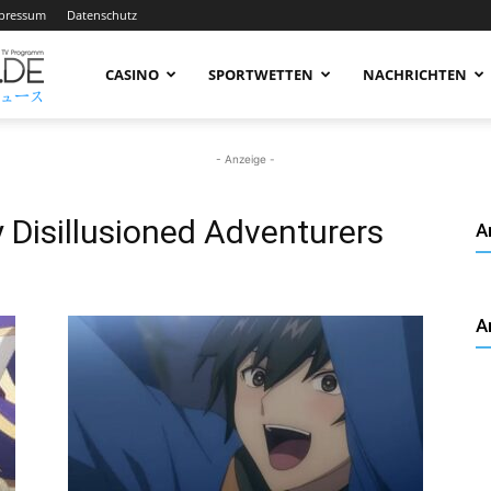
pressum
Datenschutz
AnimeNachrichten
CASINO
SPORTWETTEN
NACHRICHTEN
–
- Anzeige -
 Disillusioned Adventurers
A
Aktuelle
A
News
rund