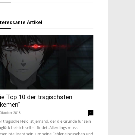
nteressante Artikel
ie Top 10 der tragischsten
,Ikemen“
 Oktober 2018
1
r tragische Held ist jemand, der die Gründe für sein
glück bei sich selbst findet. Allerdings muss
eser intelligent sein, um seine Fehler einzusehen und