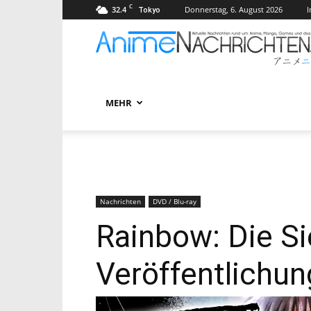
C
32.4
Donnerstag, 6. August 2026
Tokyo
MEHR
Nachrichten
DVD / Blu-ray
Rainbow: Die Si
Veröffentlichu