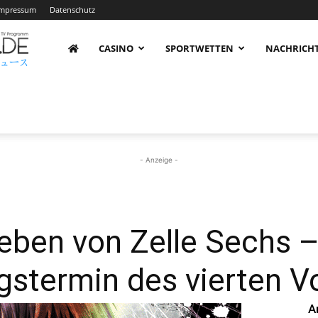
Impressum
Datenschutz
AnimeNachrichten
CASINO
SPORTWETTEN
NACHRICH
–
Aktuelle
- Anzeige -
News
eben von Zelle Sechs 
ngstermin des vierten 
rund
A