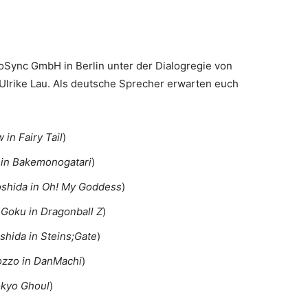
oSync GmbH in Berlin unter der Dialogregie von
Ulrike Lau. Als deutsche Sprecher erwarten euch
 in Fairy Tail
)
 in Bakemonogatari
)
shida in Oh! My Goddess
)
Goku in Dragonball Z
)
ashida in Steins;Gate
)
ozzo in DanMachi
)
Tokyo Ghoul
)