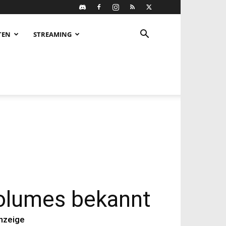
TEN
STREAMING
–
Volumes bekannt
nzeige