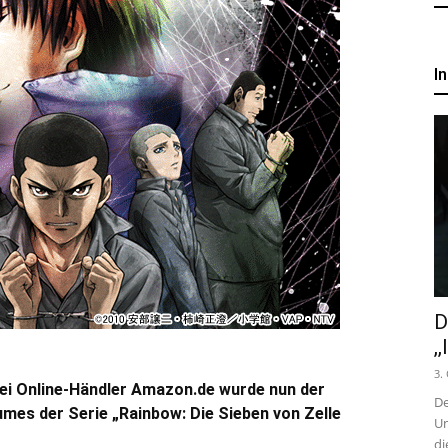
um
I
Anime,
Manga
und
D
Games
,
3.
ei Online-Händler Amazon.de wurde nun der
De
mes der Serie „Rainbow: Die Sieben von Zelle
Un
di