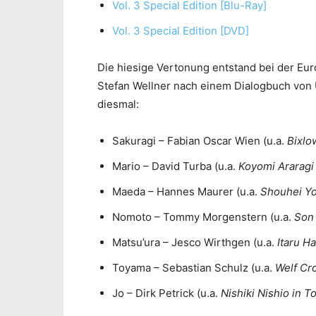
Vol. 3 Special Edition [Blu-Ray]
Vol. 3 Special Edition [DVD]
Die hiesige Vertonung entstand bei der Eur
Stefan Wellner nach einem Dialogbuch von 
diesmal:
Sakuragi – Fabian Oscar Wien (u.a.
Bixlow
Mario – David Turba (u.a.
Koyomi Araragi
Maeda – Hannes Maurer (u.a.
Shouhei Yo
Nomoto – Tommy Morgenstern (u.a.
Son 
Matsu’ura – Jesco Wirthgen (u.a.
Itaru H
Toyama – Sebastian Schulz (u.a.
Welf Cr
Jo – Dirk Petrick (u.a.
Nishiki Nishio in 