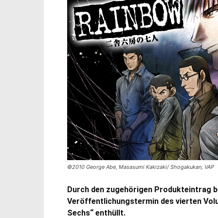
©2010 George Abe, Masasumi Kakizaki/ Shogakukan, VAP
Durch den zugehörigen Produkteintrag b
Veröffentlichungstermin des vierten Volu
Sechs“ enthüllt.