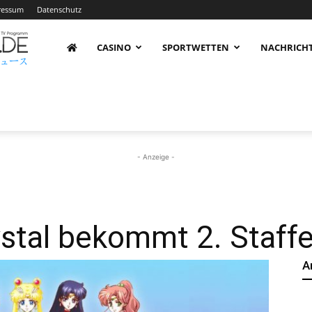
ressum
Datenschutz
AnimeNachrichten
CASINO
SPORTWETTEN
NACHRICH
–
Aktuelle
- Anzeige -
News
stal bekommt 2. Staffe
A
rund