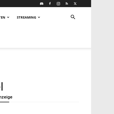
TEN
STREAMING
l
nzeige