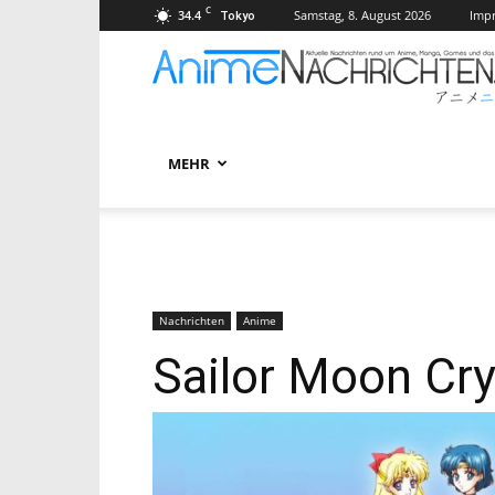
C
34.4
Samstag, 8. August 2026
Imp
Tokyo
MEHR
Nachrichten
Anime
Sailor Moon Cry