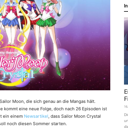
um
I
Anime,
Manga
und
E
Games
F
Sailor Moon, die sich genau an die Mangas hält.
16
age kommt eine neue Folge, doch nach 26 Episoden ist
Di
t ein einem
Newsartikel
, dass Sailor Moon Crystal
un
soll noch diesen Sommer starten.
di