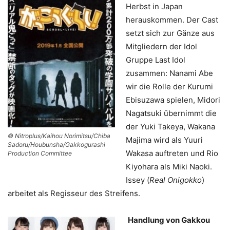
Herbst in Japan
herauskommen. Der Cast
setzt sich zur Gänze aus
Mitgliedern der Idol
Gruppe Last Idol
zusammen: Nanami Abe
wir die Rolle der Kurumi
Ebisuzawa spielen, Midori
Nagatsuki übernimmt die
der Yuki Takeya, Wakana
© Nitroplus/Kaihou Norimitsu/Chiba
Majima wird als Yuuri
Sadoru/Houbunsha/Gakkogurashi
Wakasa auftreten und Rio
Production Committee
Kiyohara als Miki Naoki.
Issey (
Real Onigokko
)
arbeitet als Regisseur des Streifens.
Handlung von Gakkou