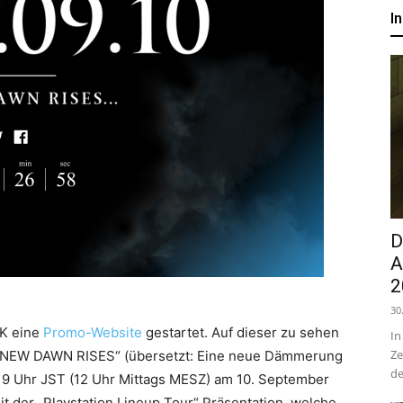
um
I
Anime,
Manga
und
D
A
2
Games
30
NK eine
Promo-Website
gestartet. Auf dieser zu sehen
In
Ze
 „A NEW DAWN RISES“ (übersetzt: Eine neue Dämmerung
de
19 Uhr JST (12 Uhr Mittags MESZ) am 10. September
t der „Playstation Lineup Tour“ Präsentation, welche