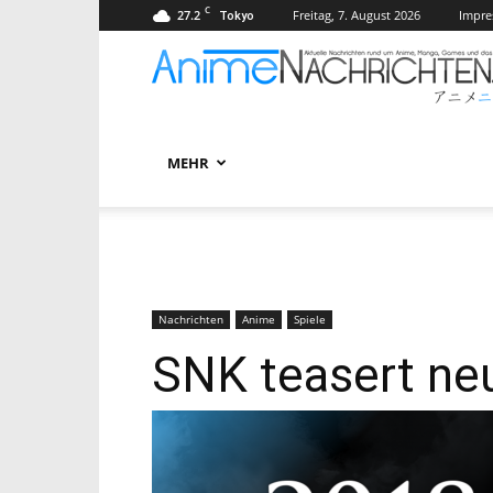
C
27.2
Freitag, 7. August 2026
Impr
Tokyo
MEHR
Nachrichten
Anime
Spiele
SNK teasert neu