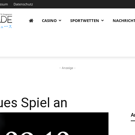
essum
Datenschutz
AnimeNachrichten
CASINO
SPORTWETTEN
NACHRICH
–
Aktuelle
- Anzeige -
News
es Spiel an
A
rund