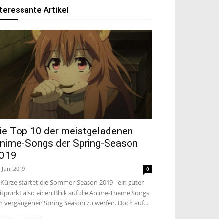
nteressante Artikel
ie Top 10 der meistgeladenen
nime-Songs der Spring-Season
019
. Juni 2019
0
 Kürze startet die Sommer-Season 2019 - ein guter
itpunkt also einen Blick auf die Anime-Theme Songs
r vergangenen Spring Season zu werfen. Doch auf...