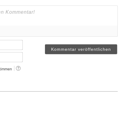
Name*
Email*
timmen