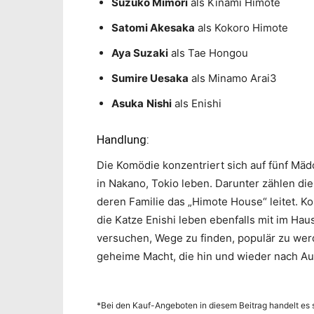
Suzuko Mimori
als Kinami Himote
Satomi Akesaka
als Kokoro Himote
Aya Suzaki
als Tae Hongou
Sumire Uesaka
als Minamo Arai3
Asuka
Nishi
als Enishi
Handlung:
Die Komödie konzentriert sich auf fünf Mä
in Nakano, Tokio leben. Darunter zählen di
deren Familie das „Himote House“ leitet.
die Katze Enishi leben ebenfalls mit im Hau
versuchen, Wege zu finden, populär zu werd
geheime Macht, die hin und wieder nach A
*Bei den Kauf-Angeboten in diesem Beitrag handelt es s