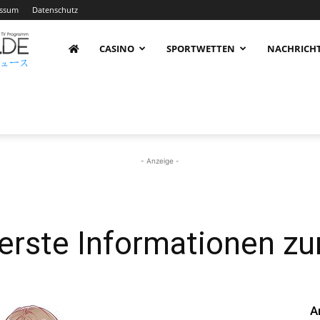
essum
Datenschutz
AnimeNachrichten
CASINO
SPORTWETTEN
NACHRICH
–
Aktuelle
- Anzeige -
News
erste Informationen z
rund
A