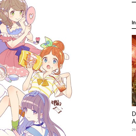
um
I
Anime,
Manga
und
Games
D
A
29