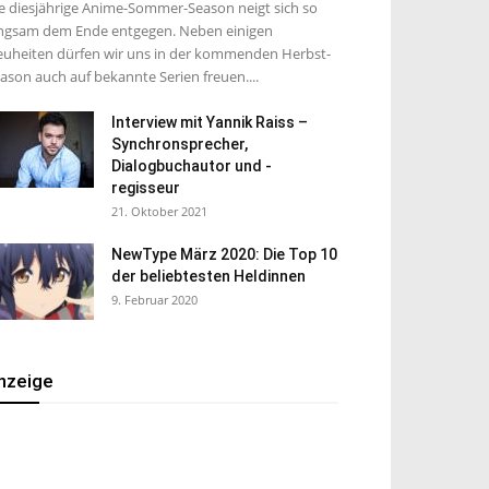
e diesjährige Anime-Sommer-Season neigt sich so
ngsam dem Ende entgegen. Neben einigen
uheiten dürfen wir uns in der kommenden Herbst-
ason auch auf bekannte Serien freuen....
Interview mit Yannik Raiss –
Synchronsprecher,
Dialogbuchautor und -
regisseur
21. Oktober 2021
NewType März 2020: Die Top 10
der beliebtesten Heldinnen
9. Februar 2020
nzeige