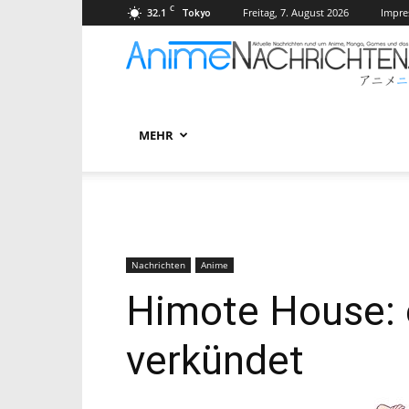
C
32.1
Freitag, 7. August 2026
Impr
Tokyo
MEHR
Nachrichten
Anime
Himote House: 
verkündet