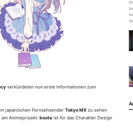
Di
la
Ne
Se
ncy
verkündeten nun erste Informationen zum
A
em japanischen Fernsehsender
Tokyo MX
zu sehen
or am Animeprojekt.
boota
ist für das Charakter Design