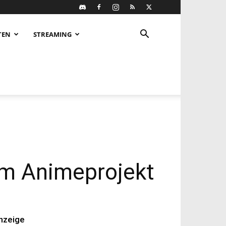
TEN
STREAMING
um Animeprojekt
nzeige