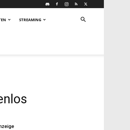
TEN
STREAMING
enlos
nzeige