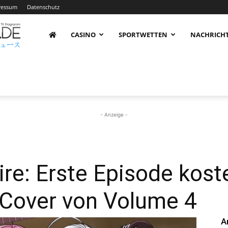
ressum
Datenschutz
AnimeNachrichten
CASINO
SPORTWETTEN
NACHRICH
–
Aktuelle
- Anzeige -
News
re: Erste Episode kost
Cover von Volume 4
rund
A