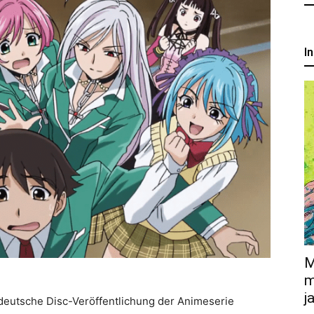
um
I
Anime,
Manga
und
Games
M
m
j
deutsche Disc-Veröffentlichung der Animeserie