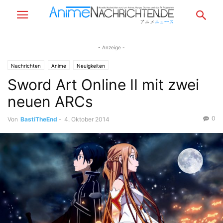
- Anzeige -
Nachrichten
Anime
Neuigkeiten
Sword Art Online II mit zwei
neuen ARCs
0
Von
BastiTheEnd
-
4. Oktober 2014