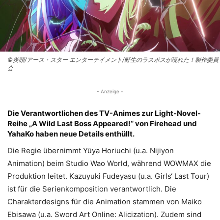
©炎頭/アース・スター エンターテイメント/野生のラスボスが現れた！製作委員
会
- Anzeige -
Die Verantwortlichen des TV-Animes zur Light-Novel-
Reihe „A Wild Last Boss Appeared!“ von Firehead und
YahaKo haben neue Details enthüllt.
Die Regie übernimmt Yūya Horiuchi (u.a. Nijiyon
Animation) beim Studio Wao World, während WOWMAX die
Produktion leitet. Kazuyuki Fudeyasu (u.a. Girls‘ Last Tour)
ist für die Serienkomposition verantwortlich. Die
Charakterdesigns für die Animation stammen von Maiko
Ebisawa (u.a. Sword Art Online: Alicization). Zudem sind