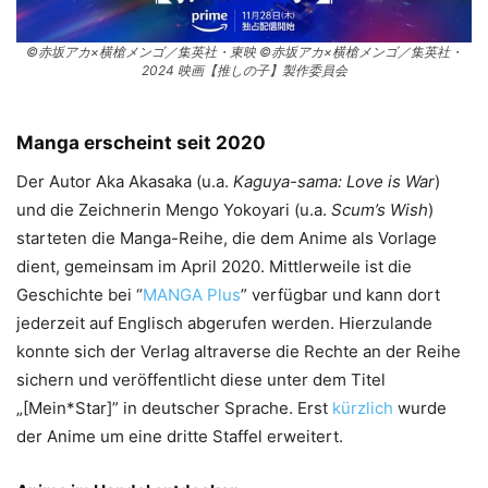
©赤坂アカ×横槍メンゴ／集英社・東映 ©赤坂アカ×横槍メンゴ／集英社・
2024 映画【推しの子】製作委員会
Manga erscheint seit 2020
Der Autor Aka Akasaka (u.a.
Kaguya-sama: Love is War
)
und die Zeichnerin Mengo Yokoyari (u.a.
Scum’s Wish
)
starteten die Manga-Reihe, die dem Anime als Vorlage
dient, gemeinsam im April 2020. Mittlerweile ist die
Geschichte bei “
MANGA Plus
” verfügbar und kann dort
jederzeit auf Englisch abgerufen werden. Hierzulande
konnte sich der Verlag altraverse die Rechte an der Reihe
sichern und veröffentlicht diese unter dem Titel
„[Mein*Star]” in deutscher Sprache. Erst
kürzlich
wurde
der Anime um eine dritte Staffel erweitert.