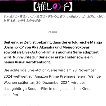
©赤坂アカ×横槍メンゴ／集英社・東映 ©赤坂アカ×横槍メンゴ／集英社・2024
映画【推しの子】製作委員会
- Anzeige -
Seit einiger Zeit ist bekannt, dass der erfolgreiche Manga
„Oshi no Ko“ von Aka Akasaka und Mengo Yokoyari
sowohl als Live-Action-Film als auch als Serie adaptiert
wird. Nun wurde zur Serie der erste Trailer sowie ein
neues Visual veröffentlicht.
Die achteilige Live-Action-Serie wird am 28. November
2024 weltweit auf Amazon Prime Premiere feiern. Wenige
Wochen später, am 20. Dezember 2024, wird der
dazugehörige Sequel-Film in den japanischen Kinos
anlaufen.