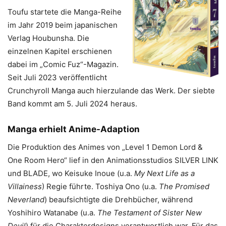
Toufu startete die Manga-Reihe
im Jahr 2019 beim japanischen
Verlag Houbunsha. Die
einzelnen Kapitel erschienen
dabei im „Comic Fuz“-Magazin.
Seit Juli 2023 veröffentlicht
Crunchyroll Manga auch hierzulande das Werk. Der siebte
Band kommt am 5. Juli 2024 heraus.
Manga erhielt Anime-Adaption
Die Produktion des Animes von „Level 1 Demon Lord &
One Room Hero“ lief in den Animationsstudios SILVER LINK
und BLADE, wo Keisuke Inoue (u.a.
My Next Life as a
Villainess
) Regie führte. Toshiya Ono (u.a.
The Promised
Neverland
) beaufsichtigte die Drehbücher, während
Yoshihiro Watanabe (u.a.
The Testament of Sister New
Devil
) für die Charakterdesigns verantwortlich war. Für das