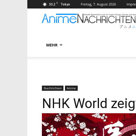
C
33.2
Freitag, 7. August 2026
Impr
Tokyo
MEHR
Nachrichten
Anime
NHK World zeigt