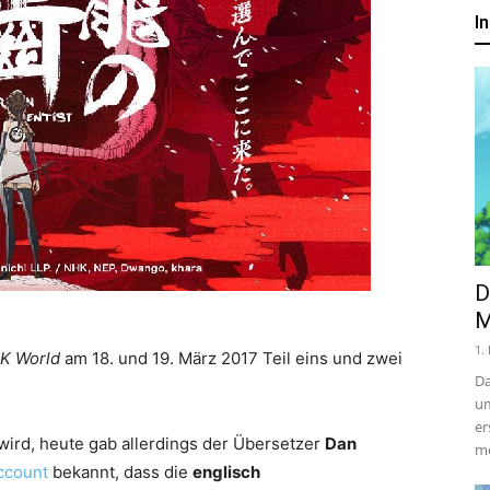
um
I
Anime,
Manga
und
D
M
1.
K World
am 18. und 19. März 2017 Teil eins und zwei
Games
Da
um
er
wird, heute gab allerdings der Übersetzer
Dan
me
Account
bekannt, dass die
englisch