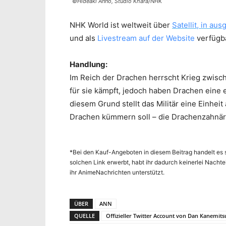
©Hideaki Anno, Studio Khara/NHK
NHK World ist weltweit über
Satellit, in a
und als
Livestream auf der Website
verfügba
Handlung:
Im Reich der Drachen herrscht Krieg zwisc
für sie kämpft, jedoch haben Drachen eine
diesem Grund stellt das Militär eine Einheit
Drachen kümmern soll – die Drachenzahnär
*Bei den Kauf-Angeboten in diesem Beitrag handelt es s
solchen Link erwerbt, habt ihr dadurch keinerlei Nachte
ihr AnimeNachrichten unterstützt.
ÜBER
ANN
QUELLE
Offizieller Twitter Account von Dan Kanemits