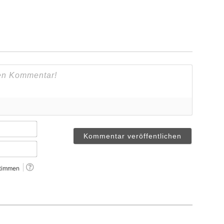
Name*
Email*
timmen