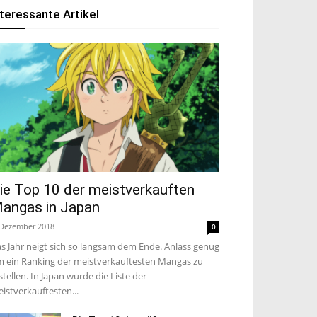
nteressante Artikel
ie Top 10 der meistverkauften
angas in Japan
 Dezember 2018
0
s Jahr neigt sich so langsam dem Ende. Anlass genug
 ein Ranking der meistverkauftesten Mangas zu
stellen. In Japan wurde die Liste der
istverkauftesten...