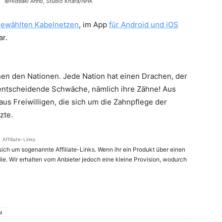
©Hideaki Anno, Studio Khara/NHK
usgewählten Kabelnetzen
, im App
für Android und iOS
r.
hen den Nationen. Jede Nation hat einen Drachen, der
 entscheidende Schwäche, nämlich ihre Zähne! Aus
 aus Freiwilligen, die sich um die Zahnpflege der
zte.
Affiliate-Links
ich um sogenannte Affiliate-Links. Wenn ihr ein Produkt über einen
ile. Wir erhalten vom Anbieter jedoch eine kleine Provision, wodurch
u