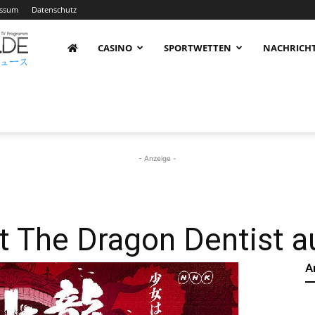
essum
Datenschutz
AnimeNachrichten
CASINO
SPORTWETTEN
NACHRICH
–
Aktuelle
- Anzeige -
News
 The Dragon Dentist a
A
rund