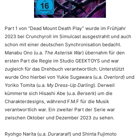
Part 1 von “Dead Mount Death Play” wurde im Frühjahr
2023 bei Crunchyroll im Simulcast ausgestrahlt und auch
schon mit einer deutschen Synchronisation bedacht.
Manabu Ono (u.a.
The Asterisk War
) übernahm für den
ersten Part die Regie im Studio GEEKTOYS und war
zugleich für das Drehbuch verantwortlich. Unterstützt
wurde Ono hierbei von Yukie Sugawara (u.a.
Overlord
) und
Yoriko Tomita (u.a.
My Dress-Up Darling
). Derweil
kümmerte sich Hisashi Abe (u.a.
Berserk
) um die
Charakterdesigns, während F.M.F für die Musik
verantwortlich war. Ein zweiter Part der Serie war
zwischen Oktober und Dezember 2023 zu sehen.
Ryohgo Narita (u.a.
Durarara!!
) und Shinta Fujimoto