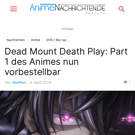
- Anzeige -
Nachrichten
Anime
DVD / Blu-ray
Dead Mount Death Play: Part
1 des Animes nun
vorbestellbar
1
Von
Steffen
-
9. April 2024