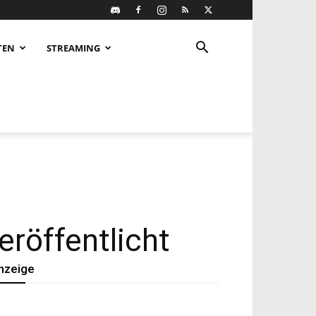
TEN
STREAMING
röffentlicht
nzeige