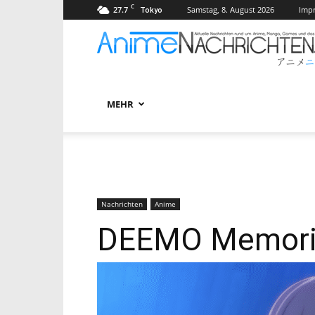
C
27.7
Samstag, 8. August 2026
Imp
Tokyo
MEHR
Nachrichten
Anime
DEEMO Memorial 