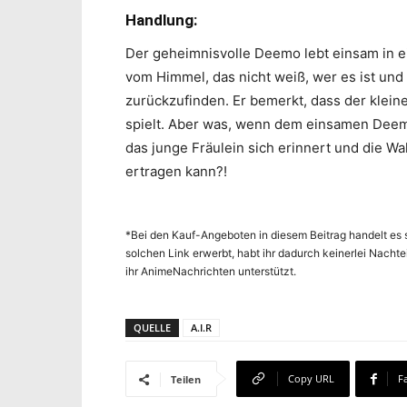
Handlung:
Der geheimnisvolle Deemo lebt einsam in ei
vom Himmel, das nicht weiß, wer es ist un
zurückzufinden. Er bemerkt, dass der klein
spielt. Aber was, wenn dem einsamen Deem
das junge Fräulein sich erinnert und die W
ertragen kann?!
*Bei den Kauf-Angeboten in diesem Beitrag handelt es s
solchen Link erwerbt, habt ihr dadurch keinerlei Nachte
ihr AnimeNachrichten unterstützt.
QUELLE
A.I.R
Copy URL
F
Teilen