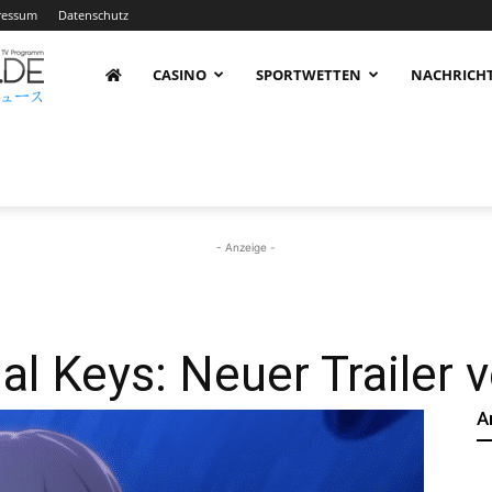
ressum
Datenschutz
AnimeNachrichten
CASINO
SPORTWETTEN
NACHRICH
–
Aktuelle
- Anzeige -
News
Keys: Neuer Trailer ve
A
rund