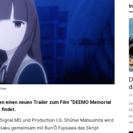
um
I
Anime,
Manga
und
D
d
ttee
22
Games
ben einen neuen Trailer zum Film “DEEMO Memorial
Se
 findet.
Ma
eu
 Signal.MD und Production I.G. Shūhei Matsushita wird
wü
jisaku gemeinsam mit Bun’Ō Fujisawa das Skript