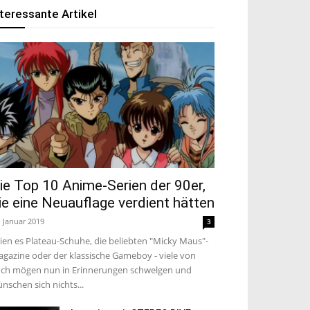
nteressante Artikel
ie Top 10 Anime-Serien der 90er,
ie eine Neuauflage verdient hätten
. Januar 2019
3
ien es Plateau-Schuhe, die beliebten "Micky Maus"-
gazine oder der klassische Gameboy - viele von
ch mögen nun in Erinnerungen schwelgen und
nschen sich nichts...