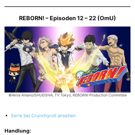
REBORN! – Episoden 12 – 22 (OmU)
©Akira Amano/SHUEISHA, TV Tokyo, REBORN! Production Committee
Serie bei Crunchyroll ansehen
Handlung: