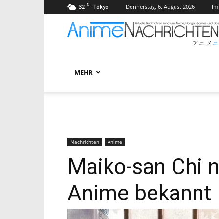
C
32
Donnerstag, 6. August 2026
Im
Tokyo
MEHR
Nachrichten
Anime
Maiko-san Chi 
Anime bekannt