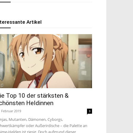
nteressante Artikel
ie Top 10 der stärksten &
chönsten Heldinnen
. Februar 2019
3
njas, Mutanten, Dämonen, Cyborgs,
hwertkämpfer oder Außerirdische – die Palette an
ime-Helden ist riesig. Doch aufgrund dieser