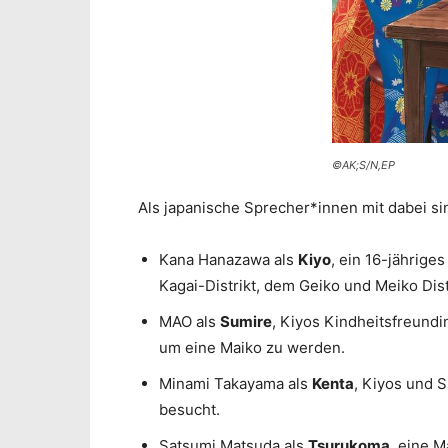
©AK;S/N,EP
Als japanische Sprecher*innen mit dabei si
Kana Hanazawa als
Kiyo
, ein 16-jährige
Kagai-Distrikt, dem Geiko und Meiko Distr
MAO als
Sumire
, Kiyos Kindheitsfreund
um eine Maiko zu werden.
Minami Takayama als
Kenta
, Kiyos und 
besucht.
Satsumi Matsuda als
Tsurukoma
, eine M