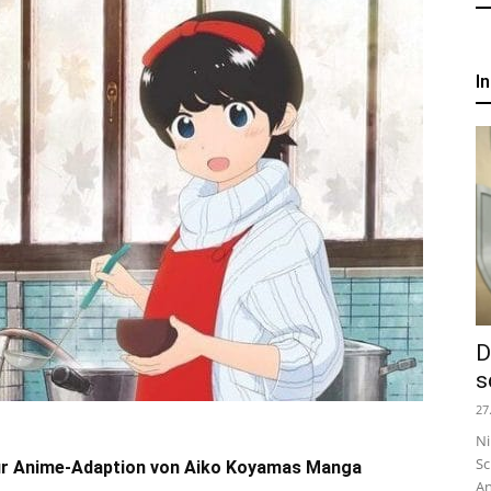
um
I
Anime,
Manga
und
D
Games
s
27
Ni
Sc
zur Anime-Adaption von Aiko Koyamas Manga
An