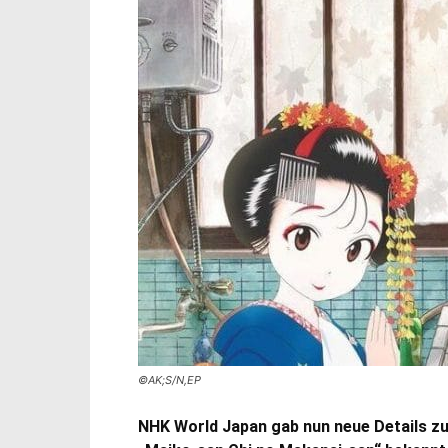
©AK;S/N,EP
NHK World Japan gab nun neue Details 