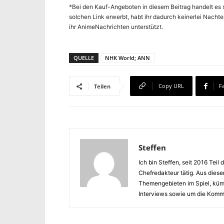
*Bei den Kauf-Angeboten in diesem Beitrag handelt es s
solchen Link erwerbt, habt ihr dadurch keinerlei Nachte
ihr AnimeNachrichten unterstützt.
QUELLE
NHK World; ANN
Copy URL
F
Teilen
Steffen
Ich bin Steffen, seit 2016 Te
Chefredakteur tätig. Aus diese
Themengebieten im Spiel, küm
Interviews sowie um die Kommu