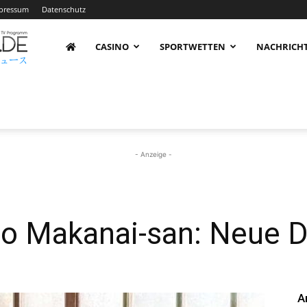
pressum
Datenschutz
AnimeNachrichten
CASINO
SPORTWETTEN
NACHRICH
–
Aktuelle
- Anzeige -
News
no Makanai-san: Neue D
rund
A