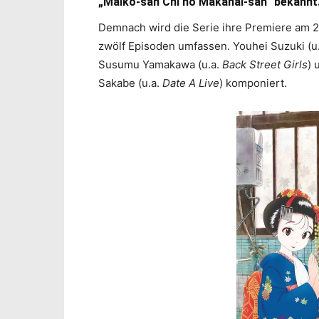
„Maiko-san Chi no Makanai-san“ bekannt
Demnach wird die Serie ihre Premiere am 2
zwölf Episoden umfassen. Youhei Suzuki (u
Susumu Yamakawa (u.a.
Back Street Girls
) 
Sakabe (u.a.
Date A Live
) komponiert.