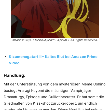
©NISIOISIN/KODANSHA,ANIPLEX,SHAFT.All Rights Reserved.
Kizumonogatari III – Kaltes Blut bei Amazon Prime
Video
Handlung:
Mit der Unterstützung von dem mysteriösen Meme Oshino
besiegt Araragi Koyomi die mächtigen Vampirjäger
Dramaturgy, Episode und Guillotinecutter. Er hat somit die
Gliedmaßen von Kiss-shot zurückerobert, um endlich
wieder ein Mensch zu werden. Diese lässt ihn bei seiner