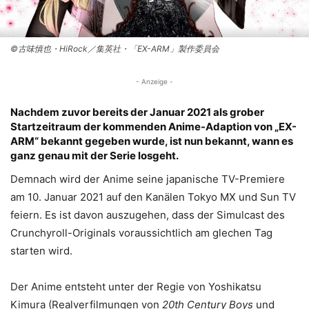
©古味慎也・HiRock／集英社・「EX-ARM」製作委員会
- Anzeige -
Nachdem zuvor bereits der Januar 2021 als grober
Startzeitraum der kommenden Anime-Adaption von „EX-
ARM“ bekannt gegeben wurde, ist nun bekannt, wann es
ganz genau mit der Serie losgeht.
Demnach wird der Anime seine japanische TV-Premiere
am 10. Januar 2021 auf den Kanälen Tokyo MX und Sun TV
feiern. Es ist davon auszugehen, dass der Simulcast des
Crunchyroll-Originals voraussichtlich am glechen Tag
starten wird.
Der Anime entsteht unter der Regie von Yoshikatsu
Kimura (Realverfilmungen von
20th Century Boys
und