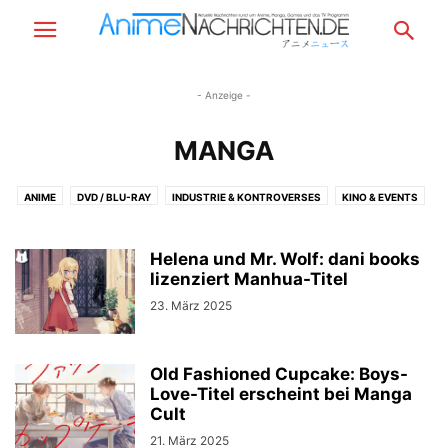
- Anzeige -
MANGA
ANIME
DVD / BLU-RAY
INDUSTRIE & KONTROVERSES
KINO & EVENTS
LIVE ACTION
LIZENZEN
MANGA
MUSIK
SPIELE
TV PROGRAMM
Helena und Mr. Wolf: dani books
lizenziert Manhua-Titel
23. März 2025
Old Fashioned Cupcake: Boys-
Love-Titel erscheint bei Manga
Cult
21. März 2025