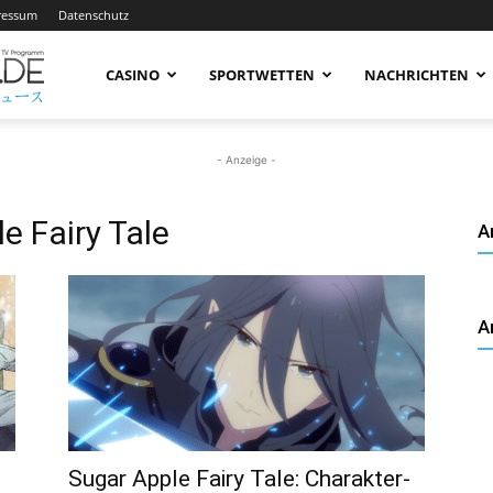
ressum
Datenschutz
AnimeNachrichten
CASINO
SPORTWETTEN
NACHRICHTEN
–
- Anzeige -
e Fairy Tale
A
Aktuelle
A
News
rund
Sugar Apple Fairy Tale: Charakter-