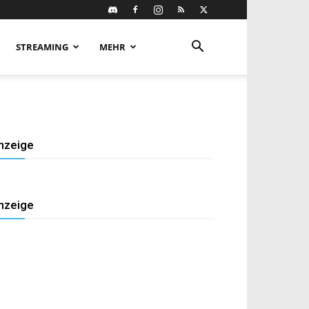
STREAMING
MEHR
nzeige
nzeige