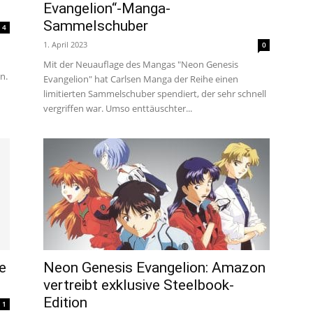
Evangelion“-Manga-
um
Sammelschuber
4
1. April 2023
0
Mit der Neuauflage des Mangas "Neon Genesis
Anime,
n.
Evangelion" hat Carlsen Manga der Reihe einen
limitierten Sammelschuber spendiert, der sehr schnell
vergriffen war. Umso enttäuschter...
Manga
und
Games
e
Neon Genesis Evangelion: Amazon
vertreibt exklusive Steelbook-
Edition
1