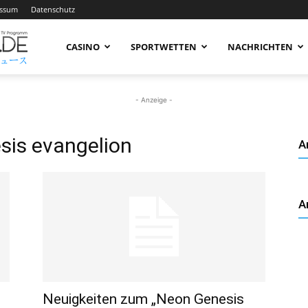
essum
Datenschutz
AnimeNachrichten
CASINO
SPORTWETTEN
NACHRICHTEN
–
- Anzeige -
sis evangelion
A
Aktuelle
A
News
rund
t
Neuigkeiten zum „Neon Genesis