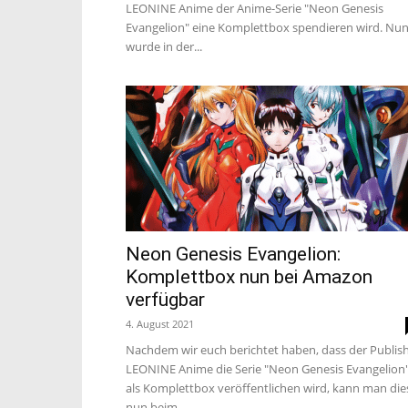
LEONINE Anime der Anime-Serie "Neon Genesis
Evangelion" eine Komplettbox spendieren wird. Nu
wurde in der...
Neon Genesis Evangelion:
Komplettbox nun bei Amazon
verfügbar
4. August 2021
Nachdem wir euch berichtet haben, dass der Publis
LEONINE Anime die Serie "Neon Genesis Evangelion
als Komplettbox veröffentlichen wird, kann man die
nun beim...