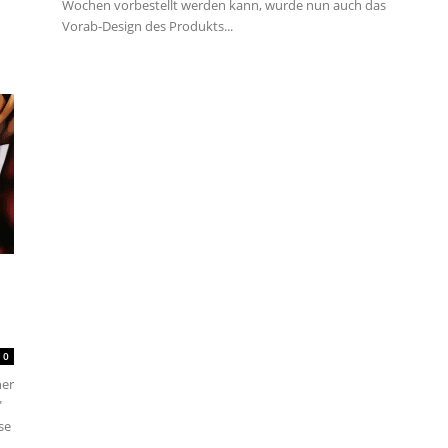
Wochen vorbestellt werden kann, wurde nun auch das
Vorab-Design des Produkts...
n
0
her
"
se