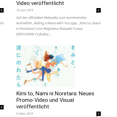
Video veröffentlicht
um
10. Juni 2019
0
0
Auf der offiziellen Webseite zum kommenden
Animefilm „Riding a Wave with You (jap. ,,Kimi to, Nami
ami
Anime,
ni Noretara“) von Regisseur Masaaki Yuasa
(DEVILMAN Crybaby;...
Manga
und
Games
Kimi to, Nami ni Noretara: Neues
Promo-Video und Visual
veröffentlicht
0
9. März 2019
0