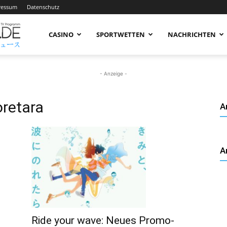
ressum
Datenschutz
AnimeNachrichten
CASINO
SPORTWETTEN
NACHRICHTEN
–
- Anzeige -
oretara
A
Aktuelle
A
News
rund
Ride your wave: Neues Promo-