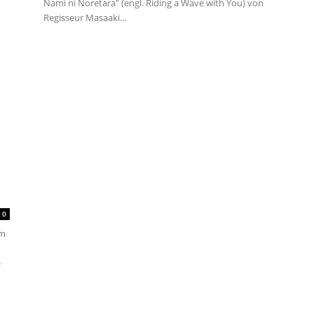
Nami ni Noretara" (engl. Riding a Wave with You) von
Regisseur Masaaki...
0
im
-