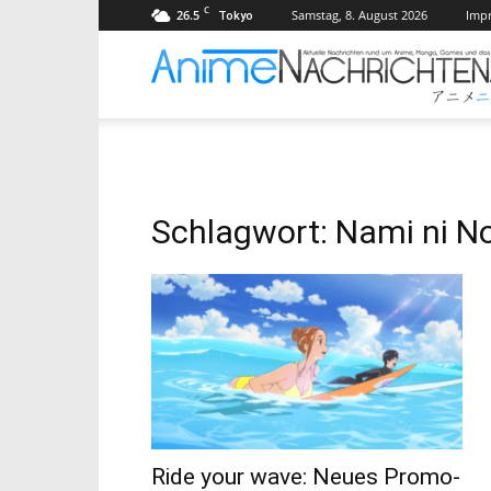
C
26.5
Samstag, 8. August 2026
Imp
Tokyo
Schlagwort: Nami ni N
Ride your wave: Neues Promo-