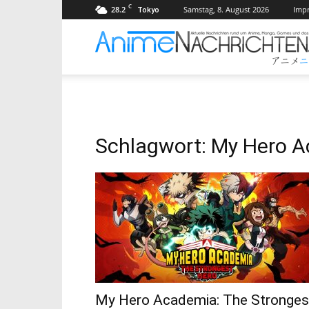
C
28.2
Samstag, 8. August 2026
Imp
Tokyo
Schlagwort: My Hero A
My Hero Academia: The Stronges