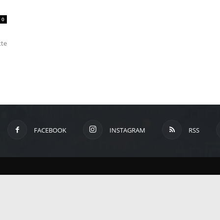
um
0
tte
Anime,
Manga
und
FACEBOOK
INSTAGRAM
RSS
Games