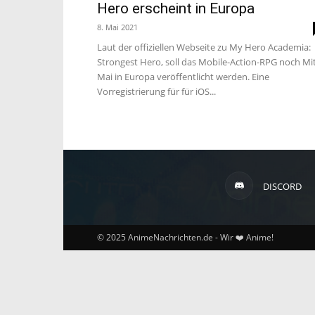
Hero erscheint in Europa
8. Mai 2021
Laut der offiziellen Webseite zu My Hero Academia:
Strongest Hero, soll das Mobile-Action-RPG noch Mi
Mai in Europa veröffentlicht werden. Eine
Vorregistrierung für für iOS...
DISCORD
© 2025 AnimeNachrichten.de - Wir ❤️ Anime!