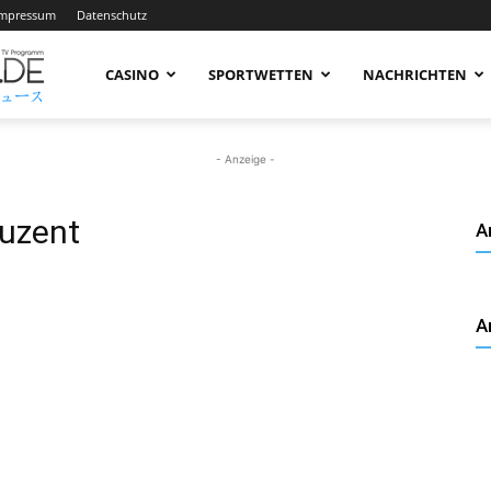
Impressum
Datenschutz
AnimeNachrichten
CASINO
SPORTWETTEN
NACHRICHTEN
–
- Anzeige -
uzent
A
Aktuelle
A
News
rund