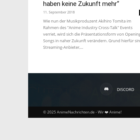
haben keine Zukunft mehr“
11. September 2018
Wie nun der Musikproduzent Akihiro Tomita im
Rahmen des "Anime Industry Cross-Talk" Events
verriet, wird sich die Präsentationsform von Openin
Songs in naher Zukunft verändern. Grund hierfür si
Streaming-Anbieter,...
DISCORD
© 2025 AnimeNachrichten.de - Wir ❤️ Anime!