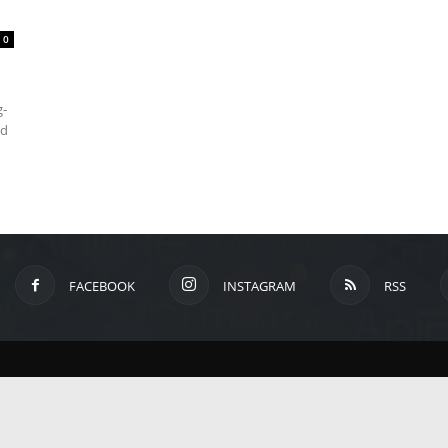
um
0
Anime,
g-
nd
Manga
und
FACEBOOK
INSTAGRAM
RSS
Games