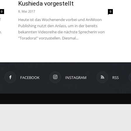
Kushieda vorgestellt
um
8. Mai 2017
0
0
f
Heute ist das Wochenende vorbei und AniMoon
Publishing nutzt den Anlass, um in der bereits
Anime,
.
bekannten Videoreihe die nächste Sprecherin von
"Toradora!" vorzustellen. Diesmal...
Manga
und
FACEBOOK
INSTAGRAM
RSS
Games