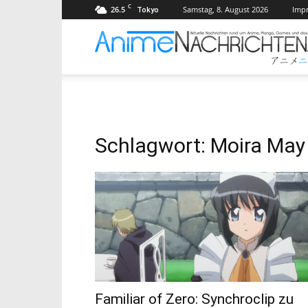
C
26.5
Samstag, 8. August 2026
Imp
Tokyo
Schlagwort: Moira May
Familiar of Zero: Synchroclip zu