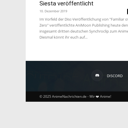
Siesta veröffentlicht
10. Dezember 2019
Im Vorfeld der Disc-Veröffentlichung von "Familiar o
Zero" veröffentlichte AniMoon Publishing heute den
insgesamt dritten deutschen Synchroclip zum Anime
Diesmal könnt ihr euch auf...
DISCORD
© 2025 AnimeNachrichten.de - Wir ❤️ Anime!