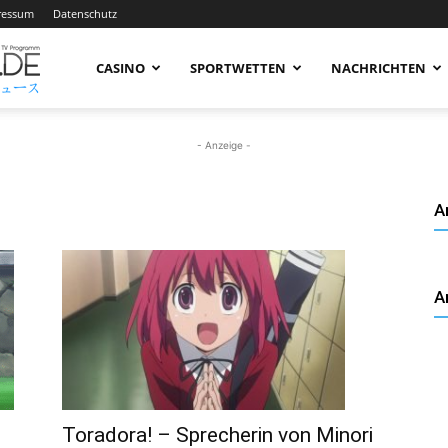
ressum
Datenschutz
AnimeNachrichten
CASINO
SPORTWETTEN
NACHRICHTEN
–
- Anzeige -
A
Aktuelle
A
News
rund
Toradora! – Sprecherin von Minori