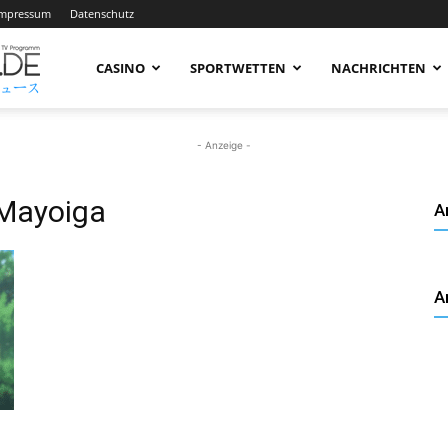
Impressum
Datenschutz
AnimeNachrichten
CASINO
SPORTWETTEN
NACHRICHTEN
–
- Anzeige -
 Mayoiga
A
Aktuelle
A
News
rund