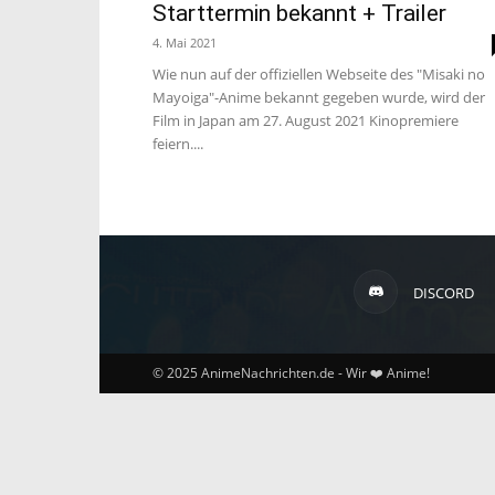
Starttermin bekannt + Trailer
4. Mai 2021
Wie nun auf der offiziellen Webseite des "Misaki no
Mayoiga"-Anime bekannt gegeben wurde, wird der
Film in Japan am 27. August 2021 Kinopremiere
feiern....
DISCORD
© 2025 AnimeNachrichten.de - Wir ❤️ Anime!