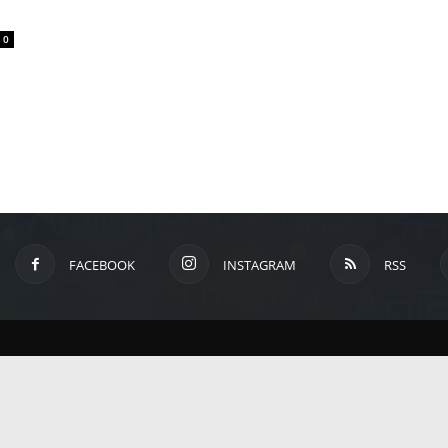
um
0
Anime,
Manga
und
FACEBOOK
INSTAGRAM
RSS
Games