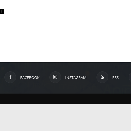
um
1
Anime,
-
Manga
und
FACEBOOK
INSTAGRAM
RSS
Games