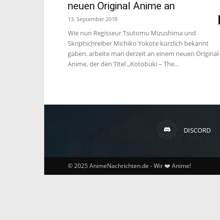
neuen Original Anime an
13. September 2018
Wie nun Regisseur Tsutomu Mizushima und
Skriptschreiber Michiko Yokote kürzlich bekannt
gaben, arbeite man derzeit an einem neuen Original
Anime, der den Titel ,,Kotobuki – The...
DISCORD
© 2025 AnimeNachrichten.de - Wir ❤️ Anime!