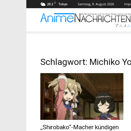
C
28.2
Samstag, 8. August 2026
Imp
Tokyo
Schlagwort: Michiko Y
,,Shirobako“-Macher kündigen