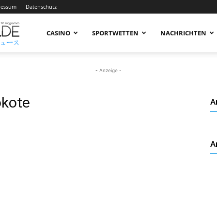
ressum
Datenschutz
AnimeNachrichten
CASINO
SPORTWETTEN
NACHRICHTEN
–
- Anzeige -
okote
A
Aktuelle
A
News
rund