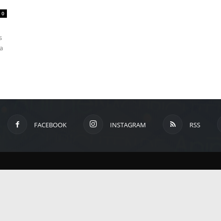
um
0
s
a
Anime,
Manga
FACEBOOK
INSTAGRAM
RSS
und
Games