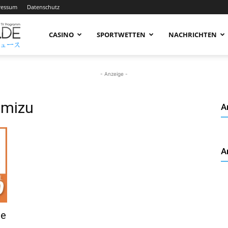
ressum
Datenschutz
AnimeNachrichten
CASINO
SPORTWETTEN
NACHRICHTEN
–
- Anzeige -
imizu
A
Aktuelle
A
News
rund
te