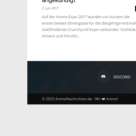
2. Juli 2017
Auf der Anime Expo 2017 wurden vor kurzem die
ersten beiden Ehrengäste für die diesjährige erstmal
stattfindende Crunchyroll Expo verkündet: Yoshitak
Amano und Hiroshi...
DISCORD
© 2025 AnimeNachrichten.de - Wir ❤️ Anime!