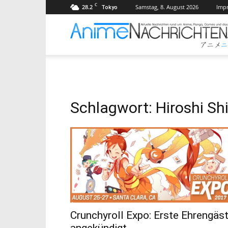
C
28.2
Samstag, 8. August 2026
Imp
Tokyo
Schlagwort: Hiroshi Sh
Crunchyroll Expo: Erste Ehrengäs
angekündigt