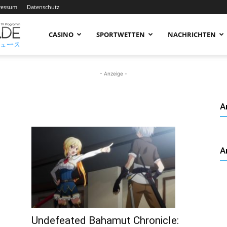
ressum
Datenschutz
AnimeNachrichten
CASINO
SPORTWETTEN
NACHRICHTEN
–
- Anzeige -
A
Aktuelle
A
News
rund
Undefeated Bahamut Chronicle: