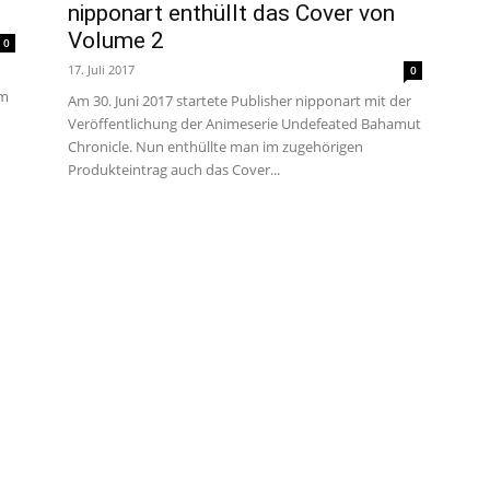
nipponart enthüllt das Cover von
um
Volume 2
0
17. Juli 2017
0
im
Am 30. Juni 2017 startete Publisher nipponart mit der
Anime,
Veröffentlichung der Animeserie Undefeated Bahamut
Chronicle. Nun enthüllte man im zugehörigen
Produkteintrag auch das Cover...
Manga
und
Games