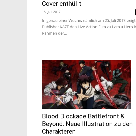
Cover enthüllt
18. Juli 2017
In genau einer Woche, nämlich am 25. Juli 2017, zeigt
Publisher KAZÉ den Live Action Film zu I am a Hero 
Rahmen der...
Blood Blockade Battlefront &
Beyond: Neue Illustration zu den
Charakteren