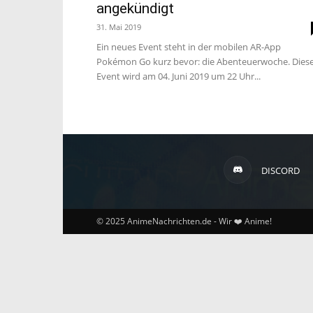
angekündigt
31. Mai 2019
Ein neues Event steht in der mobilen AR-App
Pokémon Go kurz bevor: die Abenteuerwoche. Dies
Event wird am 04. Juni 2019 um 22 Uhr...
DISCORD
© 2025 AnimeNachrichten.de - Wir ❤️ Anime!