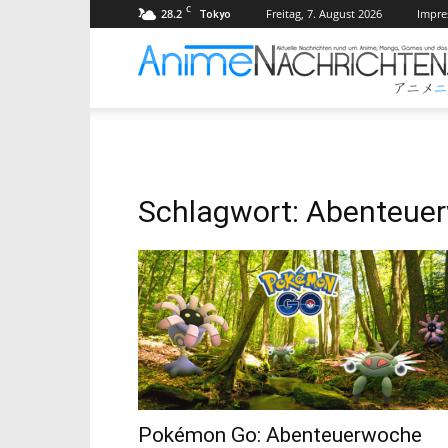
C
28.2
Freitag, 7. August 2026
Impr
Tokyo
Schlagwort: Abenteue
Pokémon Go: Abenteuerwoche