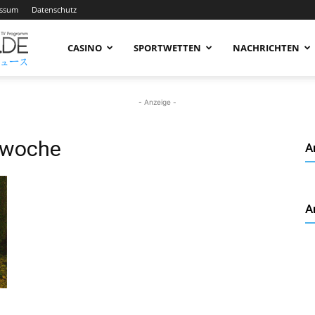
essum
Datenschutz
AnimeNachrichten
CASINO
SPORTWETTEN
NACHRICHTEN
–
- Anzeige -
rwoche
A
Aktuelle
A
News
rund