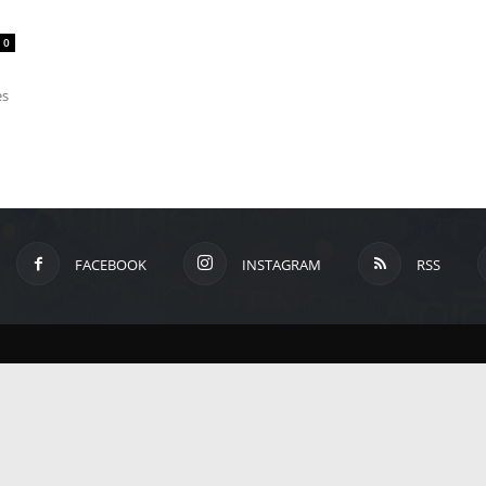
um
0
es
Anime,
Manga
FACEBOOK
INSTAGRAM
RSS
und
Games