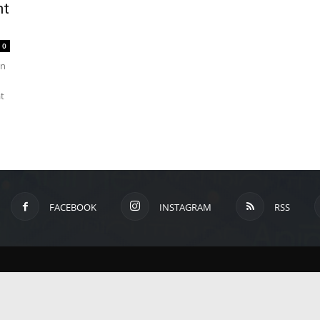
ht
um
0
on
Anime,
at
Manga
und
FACEBOOK
INSTAGRAM
RSS
Games