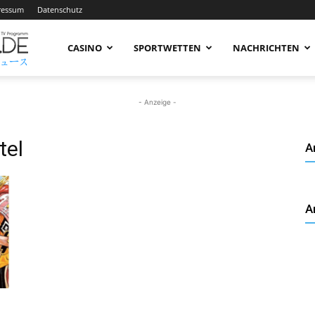
ressum
Datenschutz
AnimeNachrichten
CASINO
SPORTWETTEN
NACHRICHTEN
–
- Anzeige -
tel
A
Aktuelle
A
News
rund