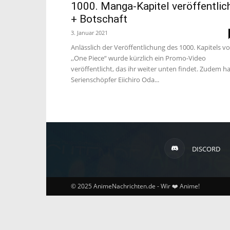
1000. Manga-Kapitel veröffentlic
+ Botschaft
3. Januar 2021
Anlässlich der Veröffentlichung des 1000. Kapitels v
,,One Piece“ wurde kürzlich ein Promo-Video
veröffentlicht, das ihr weiter unten findet. Zudem h
Serienschöpfer Eiichiro Oda...
DISCORD
© 2025 AnimeNachrichten.de - Wir ❤️ Anime!