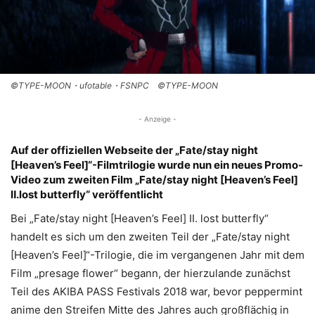
©TYPE-MOON・ufotable・FSNPC ©TYPE-MOON
- Anzeige -
Auf der offiziellen Webseite der „Fate/stay night
[Heaven’s Feel]“-Filmtrilogie wurde nun ein neues Promo-
Video zum zweiten Film „Fate/stay night [Heaven’s Feel]
Ⅱ.lost butterfly“ veröffentlicht
Bei „Fate/stay night [Heaven’s Feel] II. lost butterfly“
handelt es sich um den zweiten Teil der „Fate/stay night
[Heaven’s Feel]“-Trilogie, die im vergangenen Jahr mit dem
Film „presage flower“ begann, der hierzulande zunächst
Teil des AKIBA PASS Festivals 2018 war, bevor peppermint
anime den Streifen Mitte des Jahres auch großflächig in