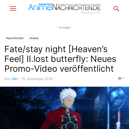
- Anzeige -
Nachrichten
Anime
Fate/stay night [Heaven’s
Feel] Ⅱ.lost butterfly: Neues
Promo-Video veröffentlicht
1
Von
Gin
-
15. Dezember 2018