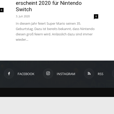
erscheint 2020 für Nintendo
um
Switch
0
3. Juli 2020
0
In diesem Jahr feiert Super Mario seinen 35.
Anime,
Geburtstag. Dazu ist bereits bekannt, dass Nintendo
diesen groß feiern wird. Anlässlich dazu sind immer
wieder...
Manga
und
FACEBOOK
INSTAGRAM
RSS
Games