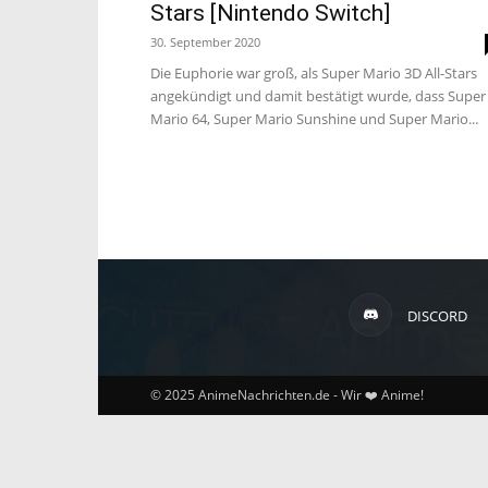
Stars [Nintendo Switch]
30. September 2020
Die Euphorie war groß, als Super Mario 3D All-Stars
angekündigt und damit bestätigt wurde, dass Super
Mario 64, Super Mario Sunshine und Super Mario...
DISCORD
© 2025 AnimeNachrichten.de - Wir ❤️ Anime!