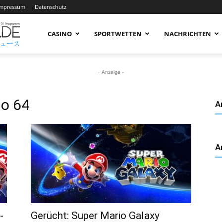
Impressum
Datenschutz
AnimeNachrichten
CASINO
SPORTWETTEN
NACHRICHTEN
–
- Anzeige -
io 64
A
Aktuelle
A
News
rund
-
Gerücht: Super Mario Galaxy